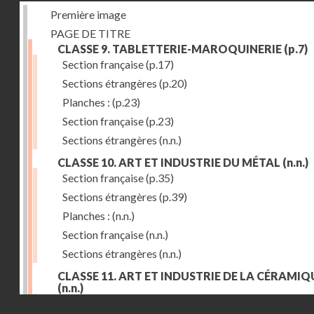
Première image
PAGE DE TITRE
CLASSE 9. TABLETTERIE-MAROQUINERIE
(p.7)
Section française
(p.17)
Sections étrangères
(p.20)
Planches :
(p.23)
Section française
(p.23)
Sections étrangères
(n.n.)
CLASSE 10. ART ET INDUSTRIE DU MÉTAL
(n.n.)
Section française
(p.35)
Sections étrangères
(p.39)
Planches :
(n.n.)
Section française
(n.n.)
Sections étrangères
(n.n.)
CLASSE 11. ART ET INDUSTRIE DE LA CÉRAMIQ
(n.n.)
Droits réservés - CNAM
Section française
(p.55)