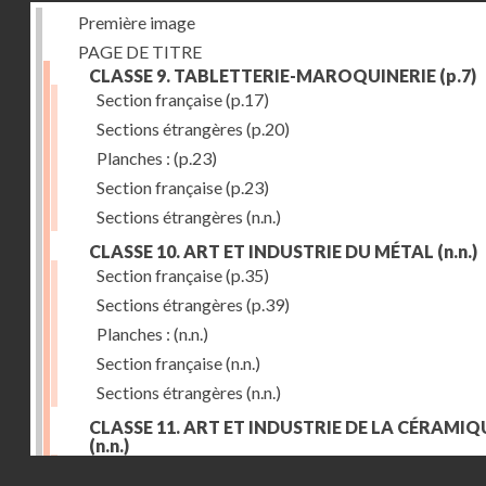
Première image
PAGE DE TITRE
CLASSE 9. TABLETTERIE-MAROQUINERIE
(p.7)
Section française
(p.17)
Sections étrangères
(p.20)
Planches :
(p.23)
Section française
(p.23)
Sections étrangères
(n.n.)
CLASSE 10. ART ET INDUSTRIE DU MÉTAL
(n.n.)
Section française
(p.35)
Sections étrangères
(p.39)
Planches :
(n.n.)
Section française
(n.n.)
Sections étrangères
(n.n.)
CLASSE 11. ART ET INDUSTRIE DE LA CÉRAMIQ
(n.n.)
Droits réservés - CNAM
Section française
(p.55)