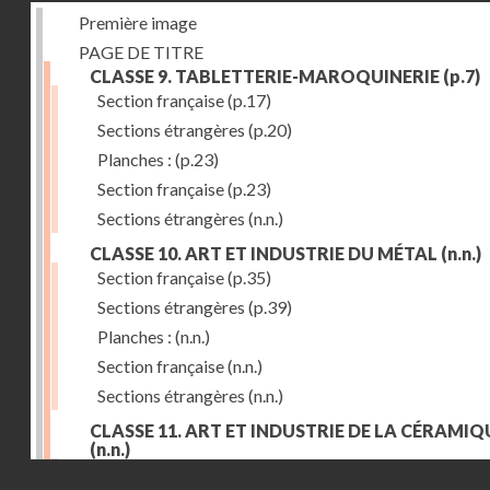
Première image
PAGE DE TITRE
CLASSE 9. TABLETTERIE-MAROQUINERIE
(p.7)
Section française
(p.17)
Sections étrangères
(p.20)
Planches :
(p.23)
Section française
(p.23)
Sections étrangères
(n.n.)
CLASSE 10. ART ET INDUSTRIE DU MÉTAL
(n.n.)
Section française
(p.35)
Sections étrangères
(p.39)
Planches :
(n.n.)
Section française
(n.n.)
Sections étrangères
(n.n.)
CLASSE 11. ART ET INDUSTRIE DE LA CÉRAMIQ
(n.n.)
Droits réservés - CNAM
Section française
(p.55)