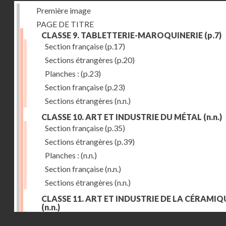
Première image
PAGE DE TITRE
CLASSE 9. TABLETTERIE-MAROQUINERIE
(p.7)
Section française
(p.17)
Sections étrangères
(p.20)
Planches :
(p.23)
Section française
(p.23)
Sections étrangères
(n.n.)
CLASSE 10. ART ET INDUSTRIE DU MÉTAL
(n.n.)
Section française
(p.35)
Sections étrangères
(p.39)
Planches :
(n.n.)
Section française
(n.n.)
Sections étrangères
(n.n.)
CLASSE 11. ART ET INDUSTRIE DE LA CÉRAMIQ
(n.n.)
Droits réservés - CNAM
Section française
(p.55)