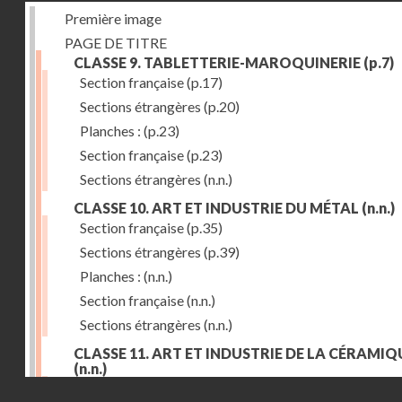
Première image
PAGE DE TITRE
CLASSE 9. TABLETTERIE-MAROQUINERIE
(p.7)
Section française
(p.17)
Sections étrangères
(p.20)
Planches :
(p.23)
Section française
(p.23)
Sections étrangères
(n.n.)
CLASSE 10. ART ET INDUSTRIE DU MÉTAL
(n.n.)
Section française
(p.35)
Sections étrangères
(p.39)
Planches :
(n.n.)
Section française
(n.n.)
Sections étrangères
(n.n.)
CLASSE 11. ART ET INDUSTRIE DE LA CÉRAMIQ
(n.n.)
Droits réservés - CNAM
Section française
(p.55)