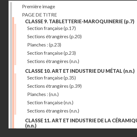
Première image
PAGE DE TITRE
CLASSE 9. TABLETTERIE-MAROQUINERIE
(p.7)
Section française
(p.17)
Sections étrangères
(p.20)
Planches :
(p.23)
Section française
(p.23)
Sections étrangères
(n.n.)
CLASSE 10. ART ET INDUSTRIE DU MÉTAL
(n.n.)
Section française
(p.35)
Sections étrangères
(p.39)
Planches :
(n.n.)
Section française
(n.n.)
Sections étrangères
(n.n.)
CLASSE 11. ART ET INDUSTRIE DE LA CÉRAMIQ
(n.n.)
Droits réservés - CNAM
Section française
(p.55)