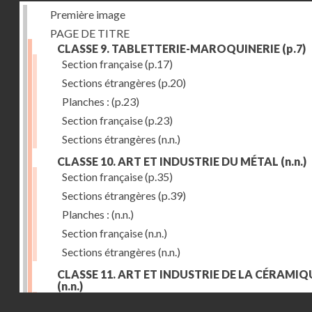
Première image
PAGE DE TITRE
CLASSE 9. TABLETTERIE-MAROQUINERIE
(p.7)
Section française
(p.17)
Sections étrangères
(p.20)
Planches :
(p.23)
Section française
(p.23)
Sections étrangères
(n.n.)
CLASSE 10. ART ET INDUSTRIE DU MÉTAL
(n.n.)
Section française
(p.35)
Sections étrangères
(p.39)
Planches :
(n.n.)
Section française
(n.n.)
Sections étrangères
(n.n.)
CLASSE 11. ART ET INDUSTRIE DE LA CÉRAMIQ
(n.n.)
Droits réservés - CNAM
Section française
(p.55)