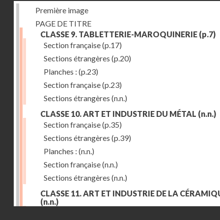
Première image
PAGE DE TITRE
CLASSE 9. TABLETTERIE-MAROQUINERIE
(p.7)
Section française
(p.17)
Sections étrangères
(p.20)
Planches :
(p.23)
Section française
(p.23)
Sections étrangères
(n.n.)
CLASSE 10. ART ET INDUSTRIE DU MÉTAL
(n.n.)
Section française
(p.35)
Sections étrangères
(p.39)
Planches :
(n.n.)
Section française
(n.n.)
Sections étrangères
(n.n.)
CLASSE 11. ART ET INDUSTRIE DE LA CÉRAMIQ
(n.n.)
Droits réservés - CNAM
Section française
(p.55)