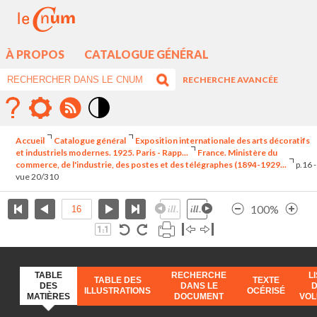
À PROPOS
CATALOGUE GÉNÉRAL
RECHERCHE AVANCÉE
Mode
contraste
Accueil
Catalogue général
Exposition internationale des arts décoratifs
élévé
et industriels modernes. 1925. Paris - Rapp...
France. Ministère du
commerce, de l'industrie, des postes et des télégraphes (1894-1929...
p.16 -
vue 20/310
100%
TABLE
RECHERCHE
L
TABLE DES
TEXTE
DES
DANS LE
ILLUSTRATIONS
OCÉRISÉ
MATIÈRES
DOCUMENT
VO