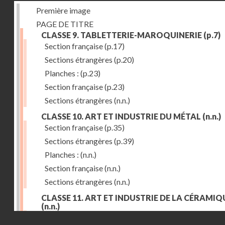
Première image
PAGE DE TITRE
CLASSE 9. TABLETTERIE-MAROQUINERIE
(p.7)
Section française
(p.17)
Sections étrangères
(p.20)
Planches :
(p.23)
Section française
(p.23)
Sections étrangères
(n.n.)
CLASSE 10. ART ET INDUSTRIE DU MÉTAL
(n.n.)
Section française
(p.35)
Sections étrangères
(p.39)
Planches :
(n.n.)
Section française
(n.n.)
Sections étrangères
(n.n.)
CLASSE 11. ART ET INDUSTRIE DE LA CÉRAMIQ
(n.n.)
Droits réservés - CNAM
Section française
(p.55)