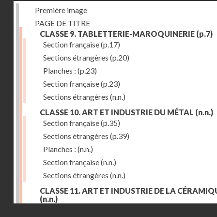
Première image
PAGE DE TITRE
CLASSE 9. TABLETTERIE-MAROQUINERIE
(p.7)
Section française
(p.17)
Sections étrangères
(p.20)
Planches :
(p.23)
Section française
(p.23)
Sections étrangères
(n.n.)
CLASSE 10. ART ET INDUSTRIE DU MÉTAL
(n.n.)
Section française
(p.35)
Sections étrangères
(p.39)
Planches :
(n.n.)
Section française
(n.n.)
Sections étrangères
(n.n.)
CLASSE 11. ART ET INDUSTRIE DE LA CÉRAMIQ
(n.n.)
Droits réservés - CNAM
Section française
(p.55)