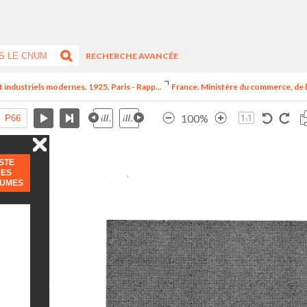
RECHERCHE AVANCÉE
t industriels modernes. 1925. Paris - Rapp...
France. Ministère du commerce, de l
100%
ISTE
DES
LUMES