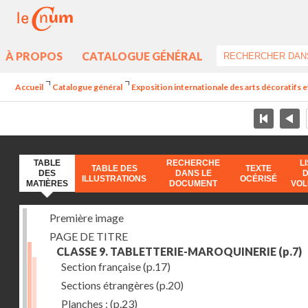
À PROPOS
CATALOGUE GÉNÉRAL
Accueil
Catalogue général
Exposition internationale des arts décoratifs e
TABLE
RECHERCHE
L
TABLE DES
TEXTE
DES
DANS LE
ILLUSTRATIONS
OCÉRISÉ
MATIÈRES
DOCUMENT
VO
Première image
PAGE DE TITRE
CLASSE 9. TABLETTERIE-MAROQUINERIE
(p.7)
Section française
(p.17)
Sections étrangères
(p.20)
Planches :
(p.23)