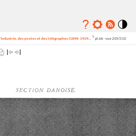
Mode
contraste
'industrie, des postes et des télégraphes (1894-1929...
pl.66 - vue 205/310
élévé