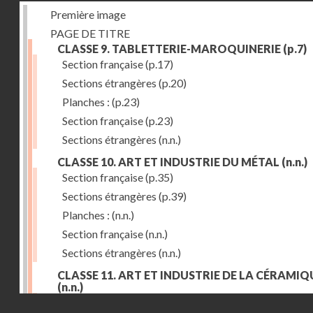
Première image
PAGE DE TITRE
CLASSE 9. TABLETTERIE-MAROQUINERIE
(p.7)
Section française
(p.17)
Sections étrangères
(p.20)
Planches :
(p.23)
Section française
(p.23)
Sections étrangères
(n.n.)
CLASSE 10. ART ET INDUSTRIE DU MÉTAL
(n.n.)
Section française
(p.35)
Sections étrangères
(p.39)
Planches :
(n.n.)
Section française
(n.n.)
Sections étrangères
(n.n.)
CLASSE 11. ART ET INDUSTRIE DE LA CÉRAMIQ
(n.n.)
Droits réservés - CNAM
Section française
(p.55)