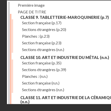
Première image
PAGE DE TITRE
CLASSE 9. TABLETTERIE-MAROQUINERIE
(p.7)
Section française
(p.17)
Sections étrangères
(p.20)
Planches :
(p.23)
Section française
(p.23)
Sections étrangères
(n.n.)
CLASSE 10. ART ET INDUSTRIE DU MÉTAL
(n.n.)
Section française
(p.35)
Sections étrangères
(p.39)
Planches :
(n.n.)
Section française
(n.n.)
Sections étrangères
(n.n.)
CLASSE 11. ART ET INDUSTRIE DE LA CÉRAMIQ
(n.n.)
Droits réservés - CNAM
Section française
(p.55)