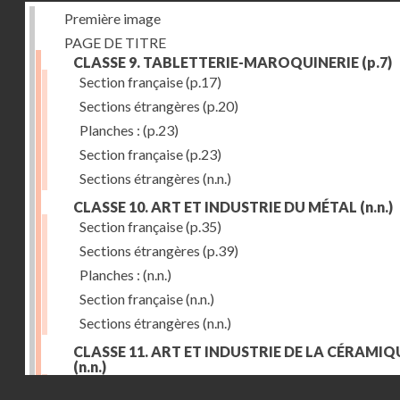
Première image
PAGE DE TITRE
CLASSE 9. TABLETTERIE-MAROQUINERIE
(p.7)
Section française
(p.17)
Sections étrangères
(p.20)
Planches :
(p.23)
Section française
(p.23)
Sections étrangères
(n.n.)
CLASSE 10. ART ET INDUSTRIE DU MÉTAL
(n.n.)
Section française
(p.35)
Sections étrangères
(p.39)
Planches :
(n.n.)
Section française
(n.n.)
Sections étrangères
(n.n.)
CLASSE 11. ART ET INDUSTRIE DE LA CÉRAMIQ
(n.n.)
Droits réservés - CNAM
Section française
(p.55)