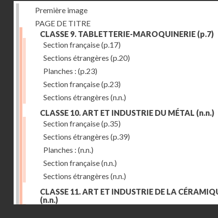
Première image
PAGE DE TITRE
CLASSE 9. TABLETTERIE-MAROQUINERIE
(p.7)
Section française
(p.17)
Sections étrangères
(p.20)
Planches :
(p.23)
Section française
(p.23)
Sections étrangères
(n.n.)
CLASSE 10. ART ET INDUSTRIE DU MÉTAL
(n.n.)
Section française
(p.35)
Sections étrangères
(p.39)
Planches :
(n.n.)
Section française
(n.n.)
Sections étrangères
(n.n.)
CLASSE 11. ART ET INDUSTRIE DE LA CÉRAMIQ
(n.n.)
Droits réservés - CNAM
Section française
(p.55)