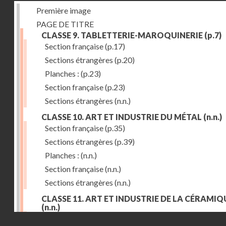
Première image
PAGE DE TITRE
CLASSE 9. TABLETTERIE-MAROQUINERIE
(p.7)
Section française
(p.17)
Sections étrangères
(p.20)
Planches :
(p.23)
Section française
(p.23)
Sections étrangères
(n.n.)
CLASSE 10. ART ET INDUSTRIE DU MÉTAL
(n.n.)
Section française
(p.35)
Sections étrangères
(p.39)
Planches :
(n.n.)
Section française
(n.n.)
Sections étrangères
(n.n.)
CLASSE 11. ART ET INDUSTRIE DE LA CÉRAMIQ
(n.n.)
Droits réservés - CNAM
Section française
(p.55)