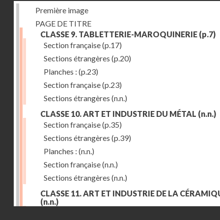
Première image
PAGE DE TITRE
CLASSE 9. TABLETTERIE-MAROQUINERIE
(p.7)
Section française
(p.17)
Sections étrangères
(p.20)
Planches :
(p.23)
Section française
(p.23)
Sections étrangères
(n.n.)
CLASSE 10. ART ET INDUSTRIE DU MÉTAL
(n.n.)
Section française
(p.35)
Sections étrangères
(p.39)
Planches :
(n.n.)
Section française
(n.n.)
Sections étrangères
(n.n.)
CLASSE 11. ART ET INDUSTRIE DE LA CÉRAMIQ
(n.n.)
Droits réservés - CNAM
Section française
(p.55)