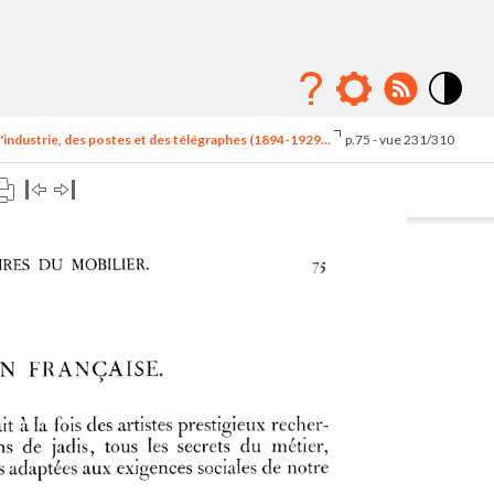
Mode
contraste
'industrie, des postes et des télégraphes (1894-1929...
p.75 - vue 231/310
élévé