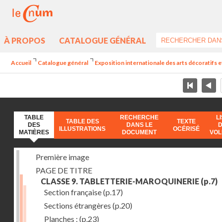
À PROPOS
CATALOGUE GÉNÉRAL
Accueil
Catalogue général
Exposition internationale des arts décoratifs e
TABLE
RECHERCHE
L
TABLE DES
TEXTE
DES
DANS LE
ILLUSTRATIONS
OCÉRISÉ
MATIÈRES
DOCUMENT
VO
Première image
PAGE DE TITRE
CLASSE 9. TABLETTERIE-MAROQUINERIE
(p.7)
Section française
(p.17)
Sections étrangères
(p.20)
Planches :
(p.23)