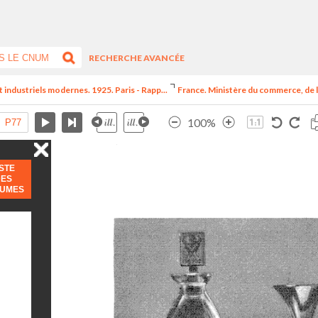
RECHERCHE AVANCÉE
t industriels modernes. 1925. Paris - Rapp...
France. Ministère du commerce, de l
100%
ISTE
DES
LUMES