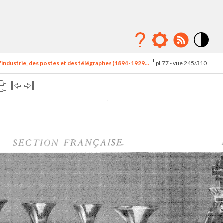
Mode
contraste
'industrie, des postes et des télégraphes (1894-1929...
pl.77 - vue 245/310
élévé