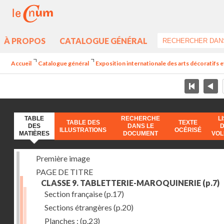
À PROPOS
CATALOGUE GÉNÉRAL
Accueil
Catalogue général
Exposition internationale des arts décoratifs e
TABLE
RECHERCHE
L
TABLE DES
TEXTE
DES
DANS LE
ILLUSTRATIONS
OCÉRISÉ
MATIÈRES
DOCUMENT
VO
Première image
PAGE DE TITRE
CLASSE 9. TABLETTERIE-MAROQUINERIE
(p.7)
Section française
(p.17)
Sections étrangères
(p.20)
Planches :
(p.23)