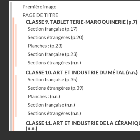
Première image
PAGE DE TITRE
CLASSE 9. TABLETTERIE-MAROQUINERIE
(p.7)
Section française
(p.17)
Sections étrangères
(p.20)
Planches :
(p.23)
Section française
(p.23)
Sections étrangères
(n.n.)
CLASSE 10. ART ET INDUSTRIE DU MÉTAL
(n.n.)
Section française
(p.35)
Sections étrangères
(p.39)
Planches :
(n.n.)
Section française
(n.n.)
Sections étrangères
(n.n.)
CLASSE 11. ART ET INDUSTRIE DE LA CÉRAMIQ
(n.n.)
Droits réservés - CNAM
Section française
(p.55)