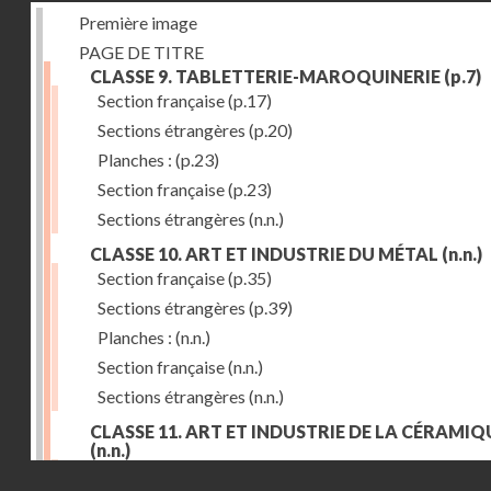
Première image
PAGE DE TITRE
CLASSE 9. TABLETTERIE-MAROQUINERIE
(p.7)
Section française
(p.17)
Sections étrangères
(p.20)
Planches :
(p.23)
Section française
(p.23)
Sections étrangères
(n.n.)
CLASSE 10. ART ET INDUSTRIE DU MÉTAL
(n.n.)
Section française
(p.35)
Sections étrangères
(p.39)
Planches :
(n.n.)
Section française
(n.n.)
Sections étrangères
(n.n.)
CLASSE 11. ART ET INDUSTRIE DE LA CÉRAMIQ
(n.n.)
Droits réservés - CNAM
Section française
(p.55)