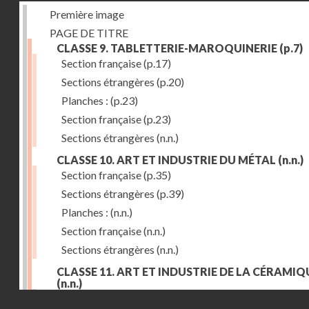
Première image
PAGE DE TITRE
CLASSE 9. TABLETTERIE-MAROQUINERIE
(p.7)
Section française
(p.17)
Sections étrangères
(p.20)
Planches :
(p.23)
Section française
(p.23)
Sections étrangères
(n.n.)
CLASSE 10. ART ET INDUSTRIE DU MÉTAL
(n.n.)
Section française
(p.35)
Sections étrangères
(p.39)
Planches :
(n.n.)
Section française
(n.n.)
Sections étrangères
(n.n.)
CLASSE 11. ART ET INDUSTRIE DE LA CÉRAMIQ
(n.n.)
Droits réservés - CNAM
Section française
(p.55)