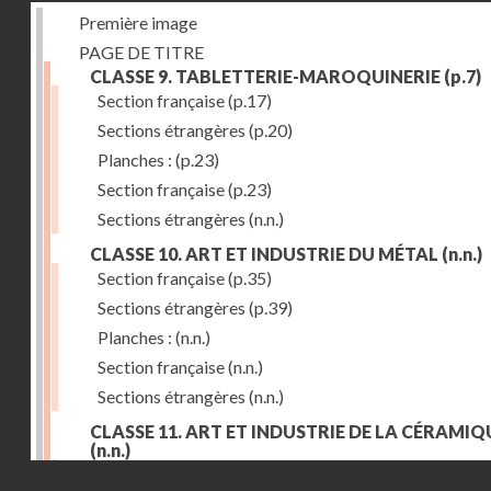
Première image
PAGE DE TITRE
CLASSE 9. TABLETTERIE-MAROQUINERIE
(p.7)
Section française
(p.17)
Sections étrangères
(p.20)
Planches :
(p.23)
Section française
(p.23)
Sections étrangères
(n.n.)
CLASSE 10. ART ET INDUSTRIE DU MÉTAL
(n.n.)
Section française
(p.35)
Sections étrangères
(p.39)
Planches :
(n.n.)
Section française
(n.n.)
Sections étrangères
(n.n.)
CLASSE 11. ART ET INDUSTRIE DE LA CÉRAMIQ
(n.n.)
Droits réservés - CNAM
Section française
(p.55)