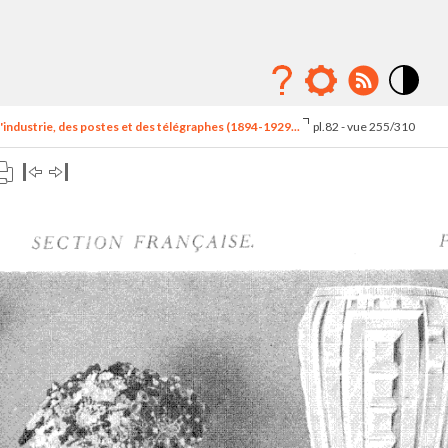
Mode
contraste
'industrie, des postes et des télégraphes (1894-1929...
pl.82 - vue 255/310
élévé