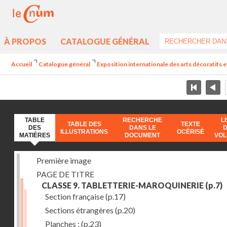
À PROPOS
CATALOGUE GÉNÉRAL
Accueil
Catalogue général
Exposition internationale des arts décoratifs e
TABLE
RECHERCHE
L
TABLE DES
TEXTE
DES
DANS LE
ILLUSTRATIONS
OCÉRISÉ
MATIÈRES
DOCUMENT
VO
Première image
PAGE DE TITRE
CLASSE 9. TABLETTERIE-MAROQUINERIE
(p.7)
Section française
(p.17)
Sections étrangères
(p.20)
Planches :
(p.23)