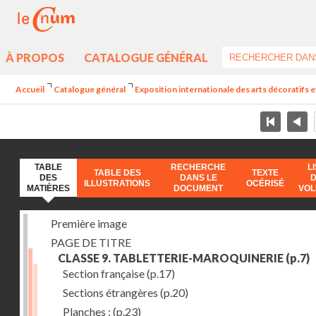
À PROPOS
CATALOGUE GÉNÉRAL
Accueil
Catalogue général
Exposition internationale des arts décoratifs e
TABLE
RECHERCHE
L
TABLE DES
TEXTE
DES
DANS LE
ILLUSTRATIONS
OCÉRISÉ
MATIÈRES
DOCUMENT
VO
Première image
PAGE DE TITRE
CLASSE 9. TABLETTERIE-MAROQUINERIE
(p.7)
Section française
(p.17)
Sections étrangères
(p.20)
Planches :
(p.23)