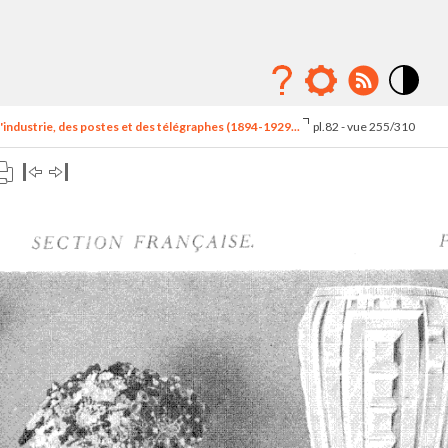
Mode
contraste
'industrie, des postes et des télégraphes (1894-1929...
pl.82 - vue 255/310
élévé