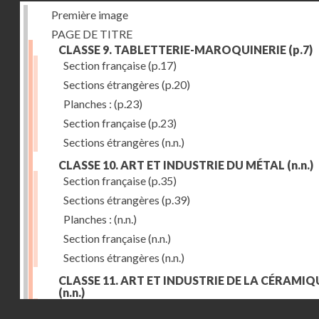
Première image
PAGE DE TITRE
CLASSE 9. TABLETTERIE-MAROQUINERIE
(p.7)
Section française
(p.17)
Sections étrangères
(p.20)
Planches :
(p.23)
Section française
(p.23)
Sections étrangères
(n.n.)
CLASSE 10. ART ET INDUSTRIE DU MÉTAL
(n.n.)
Section française
(p.35)
Sections étrangères
(p.39)
Planches :
(n.n.)
Section française
(n.n.)
Sections étrangères
(n.n.)
CLASSE 11. ART ET INDUSTRIE DE LA CÉRAMIQ
(n.n.)
Droits réservés - CNAM
Section française
(p.55)