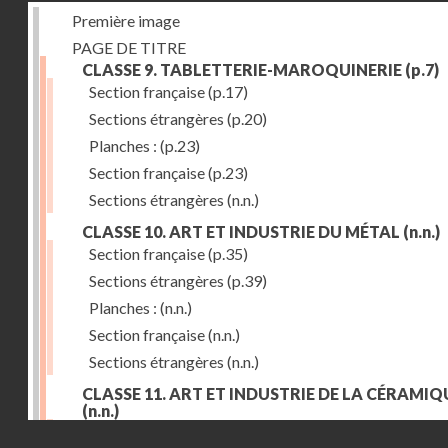
Première image
PAGE DE TITRE
CLASSE 9. TABLETTERIE-MAROQUINERIE
(p.7)
Section française
(p.17)
Sections étrangères
(p.20)
Planches :
(p.23)
Section française
(p.23)
Sections étrangères
(n.n.)
CLASSE 10. ART ET INDUSTRIE DU MÉTAL
(n.n.)
Section française
(p.35)
Sections étrangères
(p.39)
Planches :
(n.n.)
Section française
(n.n.)
Sections étrangères
(n.n.)
CLASSE 11. ART ET INDUSTRIE DE LA CÉRAMIQ
(n.n.)
Droits réservés - CNAM
Section française
(p.55)