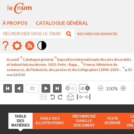
À PROPOS
CATALOGUE GÉNÉRAL
RECHERCHE AVANCÉE
Mode
contraste
Accueil
Catalogue général
Exposition internationale des arts décoratifs
élévé
et industriels modernes. 1925. Paris - Rapp...
France. Ministère du
commerce, de l'industrie, des postes et des télégraphes (1894-1929...
p.22 -
vue 26/310
100%
TABLE
RECHERCHE
L
TABLE DES
TEXTE
DES
DANS LE
ILLUSTRATIONS
OCÉRISÉ
MATIÈRES
DOCUMENT
VO