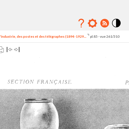
Mode
contraste
'industrie, des postes et des télégraphes (1894-1929...
pl.85 - vue 261/310
élévé