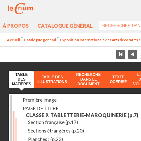
À PROPOS
CATALOGUE GÉNÉRAL
Accueil
Catalogue général
Exposition internationale des arts décoratifs e
TABLE
RECHERCHE
L
TABLE DES
TEXTE
DES
DANS LE
ILLUSTRATIONS
OCÉRISÉ
MATIÈRES
DOCUMENT
VO
Première image
PAGE DE TITRE
CLASSE 9. TABLETTERIE-MAROQUINERIE
(p.7)
Section française
(p.17)
Sections étrangères
(p.20)
Planches :
(p.23)