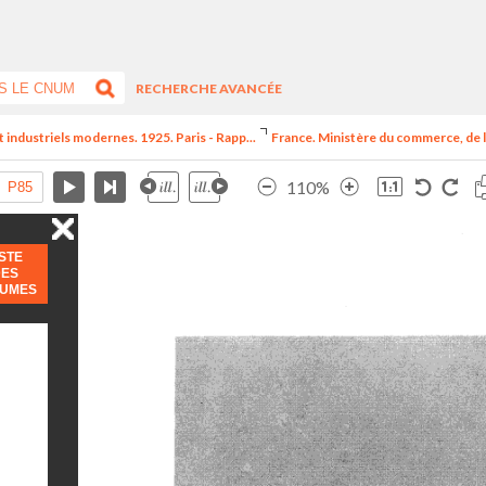
RECHERCHE AVANCÉE
t industriels modernes. 1925. Paris - Rapp...
France. Ministère du commerce, de l
110%
ISTE
DES
LUMES