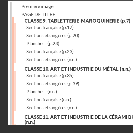
Première image
PAGE DE TITRE
CLASSE 9. TABLETTERIE-MAROQUINERIE
(p.7)
Section française
(p.17)
Sections étrangères
(p.20)
Planches :
(p.23)
Section française
(p.23)
Sections étrangères
(n.n.)
CLASSE 10. ART ET INDUSTRIE DU MÉTAL
(n.n.)
Section française
(p.35)
Sections étrangères
(p.39)
Planches :
(n.n.)
Section française
(n.n.)
Sections étrangères
(n.n.)
CLASSE 11. ART ET INDUSTRIE DE LA CÉRAMIQ
(n.n.)
Droits réservés - CNAM
Section française
(p.55)