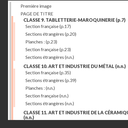
Première image
PAGE DE TITRE
CLASSE 9. TABLETTERIE-MAROQUINERIE
(p.7)
Section française
(p.17)
Sections étrangères
(p.20)
Planches :
(p.23)
Section française
(p.23)
Sections étrangères
(n.n.)
CLASSE 10. ART ET INDUSTRIE DU MÉTAL
(n.n.)
Section française
(p.35)
Sections étrangères
(p.39)
Planches :
(n.n.)
Section française
(n.n.)
Sections étrangères
(n.n.)
CLASSE 11. ART ET INDUSTRIE DE LA CÉRAMIQ
(n.n.)
Droits réservés - CNAM
Section française
(p.55)