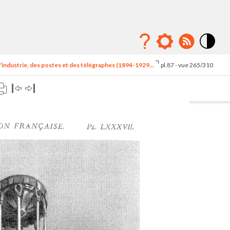
Mode
contraste
'industrie, des postes et des télégraphes (1894-1929...
pl.87 - vue 265/310
élévé