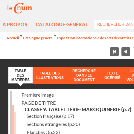
À PROPOS
CATALOGUE GÉNÉRAL
Accueil
Catalogue général
Exposition internationale des arts décoratifs e
TABLE
RECHERCHE
L
TABLE DES
TEXTE
DES
DANS LE
ILLUSTRATIONS
OCÉRISÉ
MATIÈRES
DOCUMENT
VO
Première image
PAGE DE TITRE
CLASSE 9. TABLETTERIE-MAROQUINERIE
(p.7)
Section française
(p.17)
Sections étrangères
(p.20)
Planches :
(p.23)