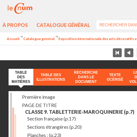
À PROPOS
CATALOGUE GÉNÉRAL
Accueil
Catalogue général
Exposition internationale des arts décoratifs e
TABLE
RECHERCHE
L
TABLE DES
TEXTE
DES
DANS LE
ILLUSTRATIONS
OCÉRISÉ
MATIÈRES
DOCUMENT
VO
Première image
PAGE DE TITRE
CLASSE 9. TABLETTERIE-MAROQUINERIE
(p.7)
Section française
(p.17)
Sections étrangères
(p.20)
Planches :
(p.23)