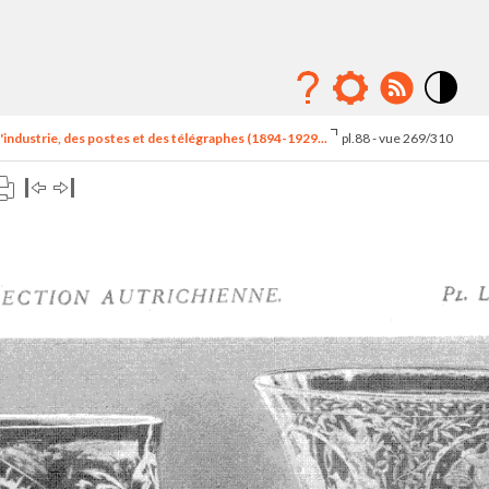
Mode
contraste
'industrie, des postes et des télégraphes (1894-1929...
pl.88 - vue 269/310
élévé