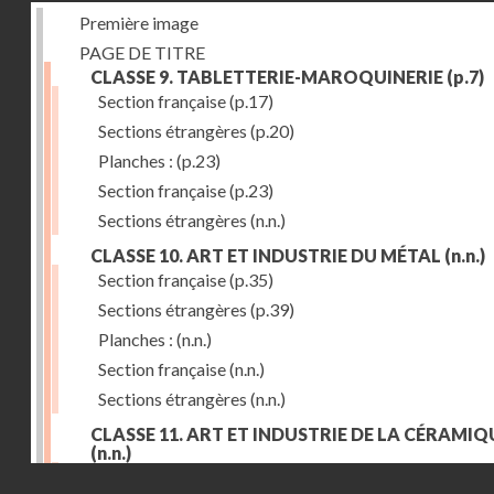
Première image
PAGE DE TITRE
CLASSE 9. TABLETTERIE-MAROQUINERIE
(p.7)
Section française
(p.17)
Sections étrangères
(p.20)
Planches :
(p.23)
Section française
(p.23)
Sections étrangères
(n.n.)
CLASSE 10. ART ET INDUSTRIE DU MÉTAL
(n.n.)
Section française
(p.35)
Sections étrangères
(p.39)
Planches :
(n.n.)
Section française
(n.n.)
Sections étrangères
(n.n.)
CLASSE 11. ART ET INDUSTRIE DE LA CÉRAMIQ
(n.n.)
Droits réservés - CNAM
Section française
(p.55)