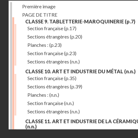
Première image
PAGE DE TITRE
CLASSE 9. TABLETTERIE-MAROQUINERIE
(p.7)
Section française
(p.17)
Sections étrangères
(p.20)
Planches :
(p.23)
Section française
(p.23)
Sections étrangères
(n.n.)
CLASSE 10. ART ET INDUSTRIE DU MÉTAL
(n.n.)
Section française
(p.35)
Sections étrangères
(p.39)
Planches :
(n.n.)
Section française
(n.n.)
Sections étrangères
(n.n.)
CLASSE 11. ART ET INDUSTRIE DE LA CÉRAMIQ
(n.n.)
Droits réservés - CNAM
Section française
(p.55)