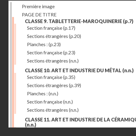
Première image
PAGE DE TITRE
CLASSE 9. TABLETTERIE-MAROQUINERIE
(p.7)
Section française
(p.17)
Sections étrangères
(p.20)
Planches :
(p.23)
Section française
(p.23)
Sections étrangères
(n.n.)
CLASSE 10. ART ET INDUSTRIE DU MÉTAL
(n.n.)
Section française
(p.35)
Sections étrangères
(p.39)
Planches :
(n.n.)
Section française
(n.n.)
Sections étrangères
(n.n.)
CLASSE 11. ART ET INDUSTRIE DE LA CÉRAMIQ
(n.n.)
Droits réservés - CNAM
Section française
(p.55)