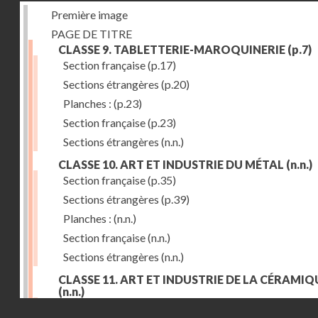
Première image
PAGE DE TITRE
CLASSE 9. TABLETTERIE-MAROQUINERIE
(p.7)
Section française
(p.17)
Sections étrangères
(p.20)
Planches :
(p.23)
Section française
(p.23)
Sections étrangères
(n.n.)
CLASSE 10. ART ET INDUSTRIE DU MÉTAL
(n.n.)
Section française
(p.35)
Sections étrangères
(p.39)
Planches :
(n.n.)
Section française
(n.n.)
Sections étrangères
(n.n.)
CLASSE 11. ART ET INDUSTRIE DE LA CÉRAMIQ
(n.n.)
Droits réservés - CNAM
Section française
(p.55)