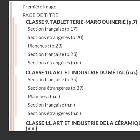
Première image
PAGE DE TITRE
CLASSE 9. TABLETTERIE-MAROQUINERIE
(p.7)
Section française
(p.17)
Sections étrangères
(p.20)
Planches :
(p.23)
Section française
(p.23)
Sections étrangères
(n.n.)
CLASSE 10. ART ET INDUSTRIE DU MÉTAL
(n.n.)
Section française
(p.35)
Sections étrangères
(p.39)
Planches :
(n.n.)
Section française
(n.n.)
Sections étrangères
(n.n.)
CLASSE 11. ART ET INDUSTRIE DE LA CÉRAMIQ
(n.n.)
Droits réservés - CNAM
Section française
(p.55)