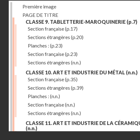
Première image
PAGE DE TITRE
CLASSE 9. TABLETTERIE-MAROQUINERIE
(p.7)
Section française
(p.17)
Sections étrangères
(p.20)
Planches :
(p.23)
Section française
(p.23)
Sections étrangères
(n.n.)
CLASSE 10. ART ET INDUSTRIE DU MÉTAL
(n.n.)
Section française
(p.35)
Sections étrangères
(p.39)
Planches :
(n.n.)
Section française
(n.n.)
Sections étrangères
(n.n.)
CLASSE 11. ART ET INDUSTRIE DE LA CÉRAMIQ
(n.n.)
Droits réservés - CNAM
Section française
(p.55)