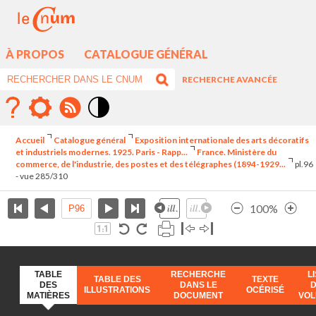
À PROPOS
CATALOGUE GÉNÉRAL
RECHERCHE AVANCÉE
Mode
contraste
Accueil
Catalogue général
Exposition internationale des arts décoratifs
élévé
et industriels modernes. 1925. Paris - Rapp...
France. Ministère du
commerce, de l'industrie, des postes et des télégraphes (1894-1929...
pl.96
- vue 285/310
100%
TABLE
RECHERCHE
L
TABLE DES
TEXTE
DES
DANS LE
ILLUSTRATIONS
OCÉRISÉ
MATIÈRES
DOCUMENT
VO