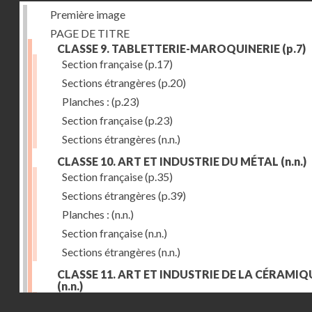
Première image
PAGE DE TITRE
CLASSE 9. TABLETTERIE-MAROQUINERIE
(p.7)
Section française
(p.17)
Sections étrangères
(p.20)
Planches :
(p.23)
Section française
(p.23)
Sections étrangères
(n.n.)
CLASSE 10. ART ET INDUSTRIE DU MÉTAL
(n.n.)
Section française
(p.35)
Sections étrangères
(p.39)
Planches :
(n.n.)
Section française
(n.n.)
Sections étrangères
(n.n.)
CLASSE 11. ART ET INDUSTRIE DE LA CÉRAMIQ
(n.n.)
Droits réservés - CNAM
Section française
(p.55)