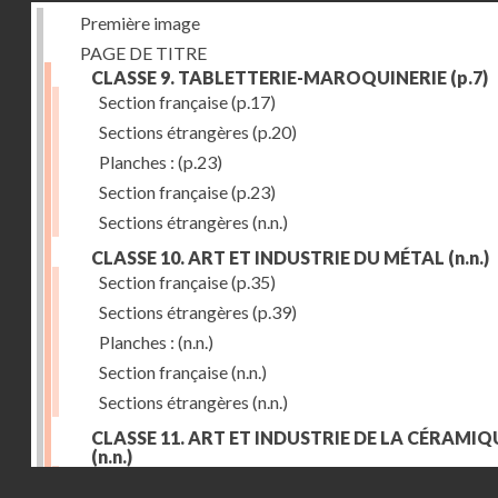
Première image
PAGE DE TITRE
CLASSE 9. TABLETTERIE-MAROQUINERIE
(p.7)
Section française
(p.17)
Sections étrangères
(p.20)
Planches :
(p.23)
Section française
(p.23)
Sections étrangères
(n.n.)
CLASSE 10. ART ET INDUSTRIE DU MÉTAL
(n.n.)
Section française
(p.35)
Sections étrangères
(p.39)
Planches :
(n.n.)
Section française
(n.n.)
Sections étrangères
(n.n.)
CLASSE 11. ART ET INDUSTRIE DE LA CÉRAMIQ
(n.n.)
Droits réservés - CNAM
Section française
(p.55)