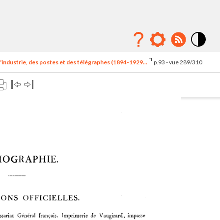
Mode
contraste
'industrie, des postes et des télégraphes (1894-1929...
p.93 - vue 289/310
élévé