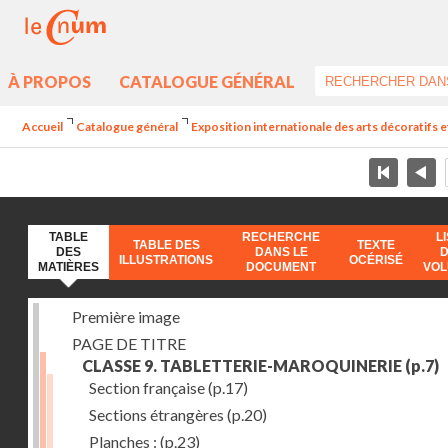
À PROPOS
CATALOGUE GÉNÉRAL
Accueil
Catalogue général
Exposition internationale des arts décoratifs e
TABLE
RECHERCHE
L
TABLE DES
TEXTE
DES
DANS LE
ILLUSTRATIONS
OCÉRISÉ
MATIÈRES
DOCUMENT
VO
Première image
PAGE DE TITRE
CLASSE 9. TABLETTERIE-MAROQUINERIE
(p.7)
Section française
(p.17)
Sections étrangères
(p.20)
Planches :
(p.23)