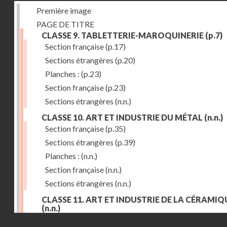
Première image
PAGE DE TITRE
CLASSE 9. TABLETTERIE-MAROQUINERIE
(p.7)
Section française
(p.17)
Sections étrangères
(p.20)
Planches :
(p.23)
Section française
(p.23)
Sections étrangères
(n.n.)
CLASSE 10. ART ET INDUSTRIE DU MÉTAL
(n.n.)
Section française
(p.35)
Sections étrangères
(p.39)
Planches :
(n.n.)
Section française
(n.n.)
Sections étrangères
(n.n.)
CLASSE 11. ART ET INDUSTRIE DE LA CÉRAMIQ
(n.n.)
Droits réservés - CNAM
Section française
(p.55)