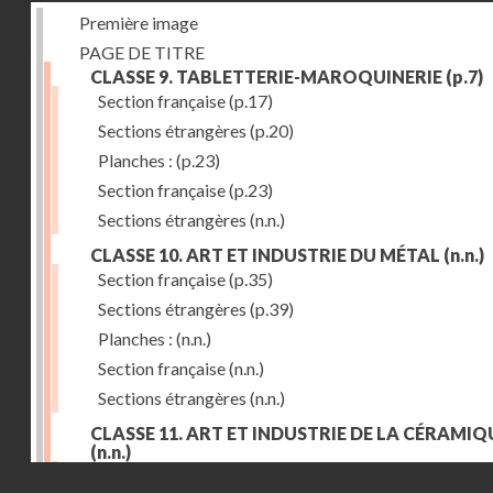
Première image
PAGE DE TITRE
CLASSE 9. TABLETTERIE-MAROQUINERIE
(p.7)
Section française
(p.17)
Sections étrangères
(p.20)
Planches :
(p.23)
Section française
(p.23)
Sections étrangères
(n.n.)
CLASSE 10. ART ET INDUSTRIE DU MÉTAL
(n.n.)
Section française
(p.35)
Sections étrangères
(p.39)
Planches :
(n.n.)
Section française
(n.n.)
Sections étrangères
(n.n.)
CLASSE 11. ART ET INDUSTRIE DE LA CÉRAMIQ
(n.n.)
Droits réservés - CNAM
Section française
(p.55)