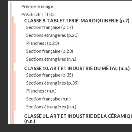
Première image
PAGE DE TITRE
CLASSE 9. TABLETTERIE-MAROQUINERIE
(p.7)
Section française
(p.17)
Sections étrangères
(p.20)
Planches :
(p.23)
Section française
(p.23)
Sections étrangères
(n.n.)
CLASSE 10. ART ET INDUSTRIE DU MÉTAL
(n.n.)
Section française
(p.35)
Sections étrangères
(p.39)
Planches :
(n.n.)
Section française
(n.n.)
Sections étrangères
(n.n.)
CLASSE 11. ART ET INDUSTRIE DE LA CÉRAMIQ
(n.n.)
Droits réservés - CNAM
Section française
(p.55)