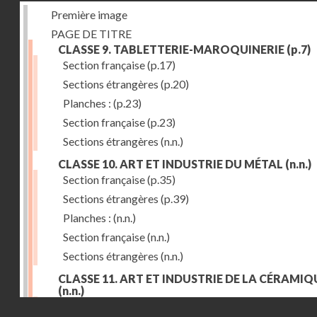
Première image
PAGE DE TITRE
CLASSE 9. TABLETTERIE-MAROQUINERIE
(p.7)
Section française
(p.17)
Sections étrangères
(p.20)
Planches :
(p.23)
Section française
(p.23)
Sections étrangères
(n.n.)
CLASSE 10. ART ET INDUSTRIE DU MÉTAL
(n.n.)
Section française
(p.35)
Sections étrangères
(p.39)
Planches :
(n.n.)
Section française
(n.n.)
Sections étrangères
(n.n.)
CLASSE 11. ART ET INDUSTRIE DE LA CÉRAMIQ
(n.n.)
Droits réservés - CNAM
Section française
(p.55)