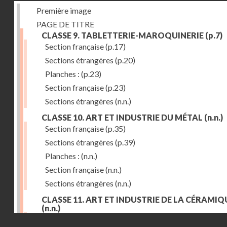
Première image
PAGE DE TITRE
CLASSE 9. TABLETTERIE-MAROQUINERIE
(p.7)
Section française
(p.17)
Sections étrangères
(p.20)
Planches :
(p.23)
Section française
(p.23)
Sections étrangères
(n.n.)
CLASSE 10. ART ET INDUSTRIE DU MÉTAL
(n.n.)
Section française
(p.35)
Sections étrangères
(p.39)
Planches :
(n.n.)
Section française
(n.n.)
Sections étrangères
(n.n.)
CLASSE 11. ART ET INDUSTRIE DE LA CÉRAMIQ
(n.n.)
Droits réservés - CNAM
Section française
(p.55)