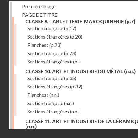
Première image
PAGE DE TITRE
CLASSE 9. TABLETTERIE-MAROQUINERIE
(p.7)
Section française
(p.17)
Sections étrangères
(p.20)
Planches :
(p.23)
Section française
(p.23)
Sections étrangères
(n.n.)
CLASSE 10. ART ET INDUSTRIE DU MÉTAL
(n.n.)
Section française
(p.35)
Sections étrangères
(p.39)
Planches :
(n.n.)
Section française
(n.n.)
Sections étrangères
(n.n.)
CLASSE 11. ART ET INDUSTRIE DE LA CÉRAMIQ
(n.n.)
Droits réservés - CNAM
Section française
(p.55)