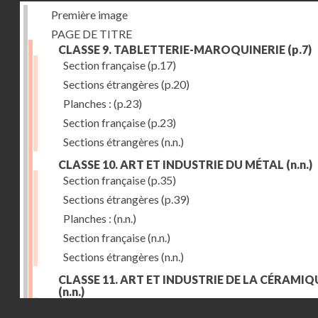
Première image
PAGE DE TITRE
CLASSE 9. TABLETTERIE-MAROQUINERIE
(p.7)
Section française
(p.17)
Sections étrangères
(p.20)
Planches :
(p.23)
Section française
(p.23)
Sections étrangères
(n.n.)
CLASSE 10. ART ET INDUSTRIE DU MÉTAL
(n.n.)
Section française
(p.35)
Sections étrangères
(p.39)
Planches :
(n.n.)
Section française
(n.n.)
Sections étrangères
(n.n.)
CLASSE 11. ART ET INDUSTRIE DE LA CÉRAMIQ
(n.n.)
Droits réservés - CNAM
Section française
(p.55)