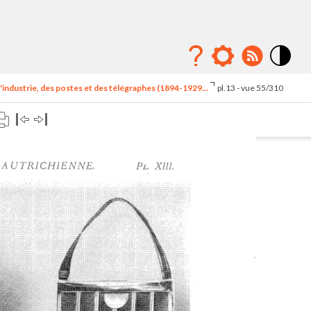
Mode
contraste
'industrie, des postes et des télégraphes (1894-1929...
pl.13 - vue 55/310
élévé