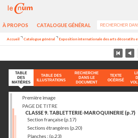
À PROPOS
CATALOGUE GÉNÉRAL
Accueil
Catalogue général
Exposition internationale des arts décoratifs e
TABLE
RECHERCHE
L
TABLE DES
TEXTE
DES
DANS LE
ILLUSTRATIONS
OCÉRISÉ
MATIÈRES
DOCUMENT
VO
Première image
PAGE DE TITRE
CLASSE 9. TABLETTERIE-MAROQUINERIE
(p.7)
Section française
(p.17)
Sections étrangères
(p.20)
Planches :
(p.23)