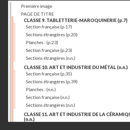
Première image
PAGE DE TITRE
CLASSE 9. TABLETTERIE-MAROQUINERIE
(p.7)
Section française
(p.17)
Sections étrangères
(p.20)
Planches :
(p.23)
Section française
(p.23)
Sections étrangères
(n.n.)
CLASSE 10. ART ET INDUSTRIE DU MÉTAL
(n.n.)
Section française
(p.35)
Sections étrangères
(p.39)
Planches :
(n.n.)
Section française
(n.n.)
Sections étrangères
(n.n.)
CLASSE 11. ART ET INDUSTRIE DE LA CÉRAMIQ
(n.n.)
Droits réservés - CNAM
Section française
(p.55)